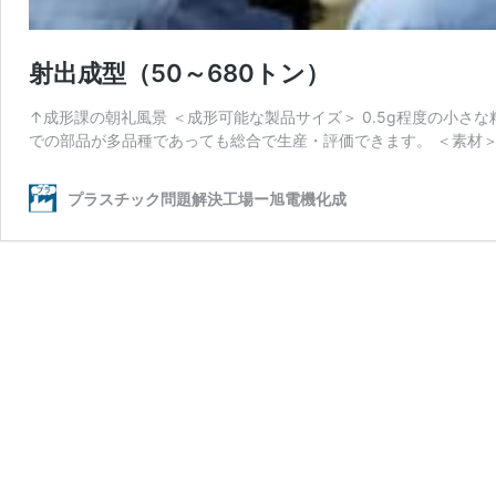
射出成型（50～680トン）
↑成形課の朝礼風景 ＜成形可能な製品サイズ＞ 0.5g程度の小さ
での部品が多品種であっても総合で生産・評価できます。 ＜素材＞ 
プラスチック問題解決工場ー旭電機化成