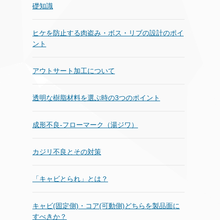
礎知識
ヒケを防止する肉盗み・ボス・リブの設計のポイ
ント
アウトサート加工について
透明な樹脂材料を選ぶ時の3つのポイント
成形不良‐フローマーク（湯ジワ）
カジリ不良とその対策
「キャビとられ」とは？
キャビ(固定側)・コア(可動側)どちらを製品面に
すべきか？