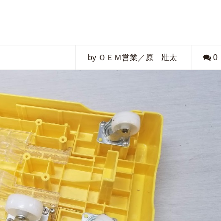
by ＯＥＭ営業／原 壯太
0