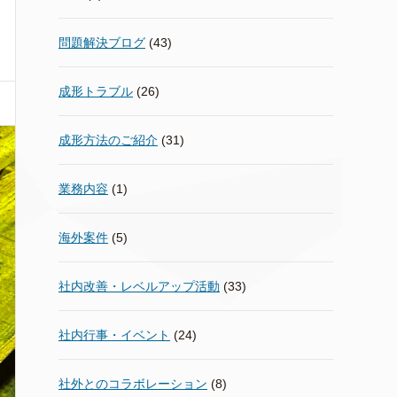
問題解決ブログ
(43)
成形トラブル
(26)
成形方法のご紹介
(31)
業務内容
(1)
海外案件
(5)
社内改善・レベルアップ活動
(33)
社内行事・イベント
(24)
社外とのコラボレーション
(8)