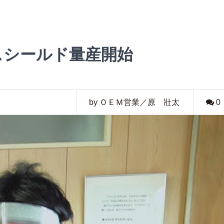
スシールド量産開始
by ＯＥＭ営業／原 壯太
0