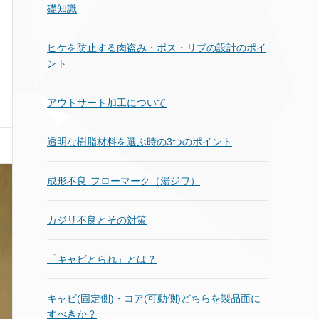
礎知識
ヒケを防止する肉盗み・ボス・リブの設計のポイ
ント
アウトサート加工について
透明な樹脂材料を選ぶ時の3つのポイント
成形不良‐フローマーク（湯ジワ）
カジリ不良とその対策
「キャビとられ」とは？
キャビ(固定側)・コア(可動側)どちらを製品面に
すべきか？