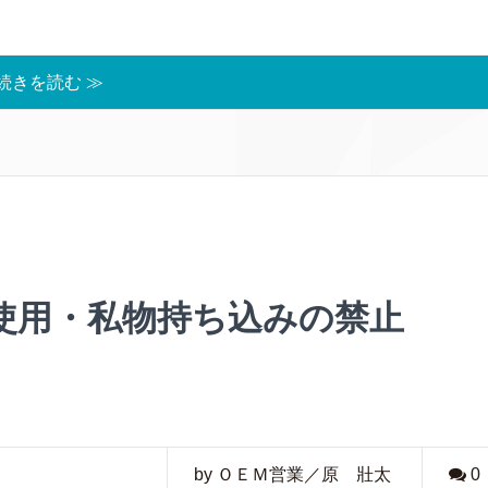
続きを読む ≫
使用・私物持ち込みの禁止
by ＯＥＭ営業／原 壯太
0