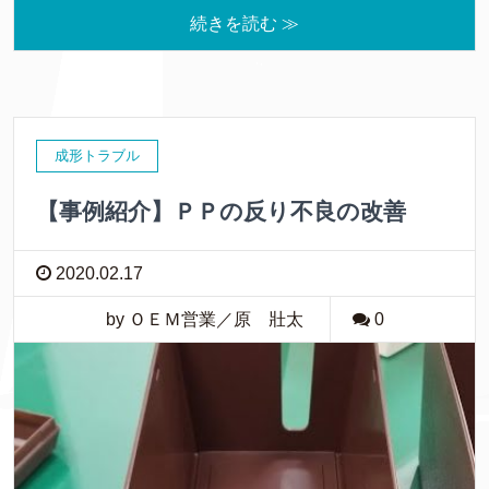
続きを読む ≫
成形トラブル
【事例紹介】ＰＰの反り不良の改善
2020.02.17
by ＯＥＭ営業／原 壯太
0