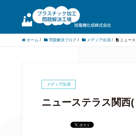
ホーム
/
問題解決ブログ
/
メディア出演
/
ニュース
メディア出演
ニューステラス関西(