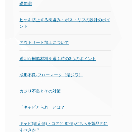
礎知識
ヒケを防止する肉盗み・ボス・リブの設計のポイ
ント
アウトサート加工について
透明な樹脂材料を選ぶ時の3つのポイント
成形不良‐フローマーク（湯ジワ）
カジリ不良とその対策
「キャビとられ」とは？
キャビ(固定側)・コア(可動側)どちらを製品面に
すべきか？