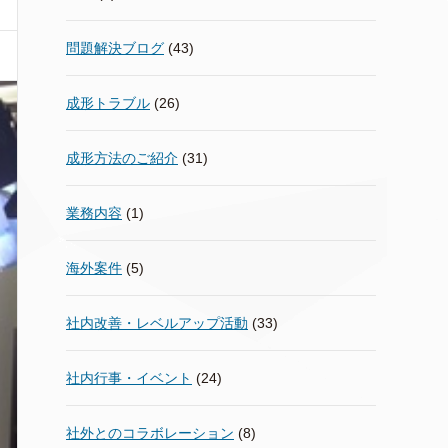
問題解決ブログ
(43)
成形トラブル
(26)
成形方法のご紹介
(31)
業務内容
(1)
海外案件
(5)
社内改善・レベルアップ活動
(33)
社内行事・イベント
(24)
社外とのコラボレーション
(8)