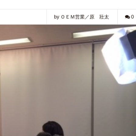
by ＯＥＭ営業／原 壯太
0